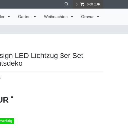
0
0,00 EUR
der
Garten
Weihnachten
Gravur
sign LED Lichtzug 3er Set
tsdeko
6
*
EUR
vorrätig