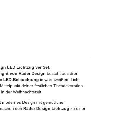
gn LED Lichtzug 3er Set.
ight von Räder Design
besteht aus drei
rte LED-Beleuchtung
in warmweißem Licht
Mittelpunkt deiner festlichen Tischdekoration –
 in der Weihnachtszeit.
et modernes Design mit gemütlicher
t machen den
Räder Design Lichtzug
zu einer