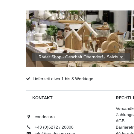
Räder Shop - Geschäft Oberndorf - Salzburg
Lieferzeit etwa 1 bis 3 Werktage
KONTAKT
RECHTL
Versandk
Zahlungs
condecoro
AGB
+43 (0)6272 / 20808
Barrieref
info@condecoro.com
Widerrufs