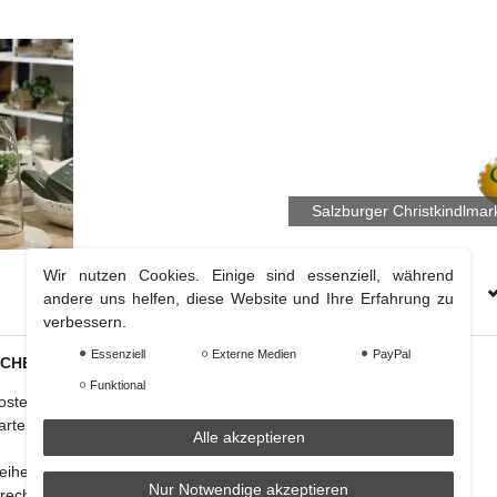
Salzburger Christkindlmar
Wir nutzen Cookies. Einige sind essenziell, während
Kostenloser Versand Ab € 70 (DE & AT)
andere uns helfen, diese Website und Ihre Erfahrung zu
verbessern.
Essenziell
Externe Medien
PayPal
ICHES
Weihnachtsdeko
Funktional
osten
Christbaumschmuck
arten
Christbaumkugel
Alle akzeptieren
Figuren Ornamente
reiheitserklärung
Krampus und Percht
Nur Notwendige akzeptieren
recht