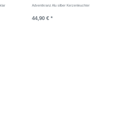
klar
Adventkranz Alu silber Kerzenleuchter
44,90 € *