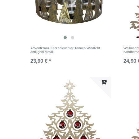
Adventkranz Kerzenleuchter Tannen Windlicht
Weihnacht
antikgold Metall
handbemal
23,90 € *
24,90 