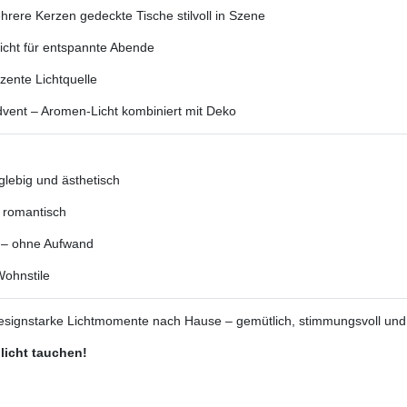
hrere Kerzen gedeckte Tische stilvoll in Szene
icht für entspannte Abende
zente Lichtquelle
vent – Aromen-Licht kombiniert mit Deko
glebig und ästhetisch
 romantisch
g – ohne Aufwand
 Wohnstile
 designstarke Lichtmomente nach Hause – gemütlich, stimmungsvoll u
licht tauchen!