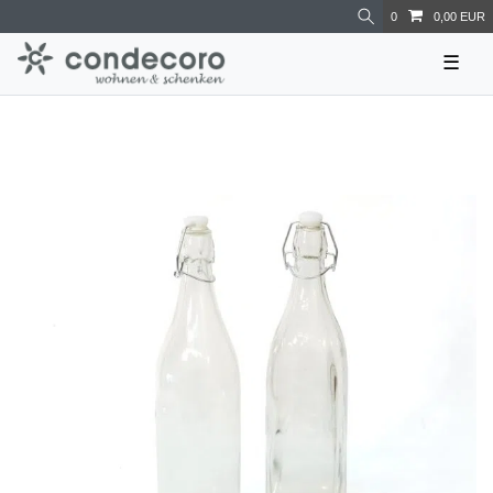
0
0,00 EUR
☰