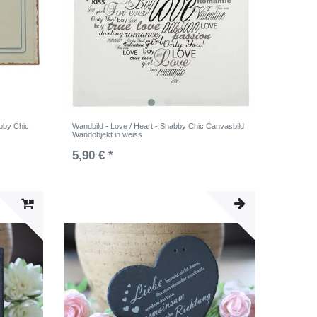
abby Chic
Wandbild - Love / Heart - Shabby Chic Canvasbild
Wandobjekt in weiss
5,90 € *