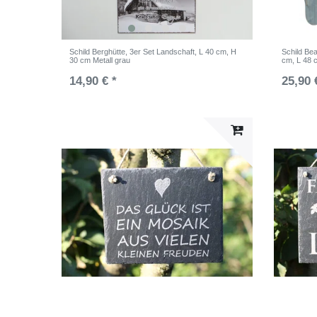
Schild Berghütte, 3er Set Landschaft, L 40 cm, H
Schild Be
30 cm Metall grau
cm, L 48 
14,90 € *
25,90 