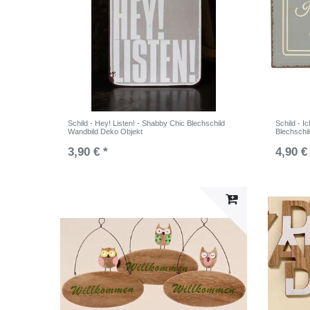
Schild - Hey! Listen! - Shabby Chic Blechschild
Schild - I
Wandbild Deko Objekt
Blechschi
3,90 € *
4,90 €