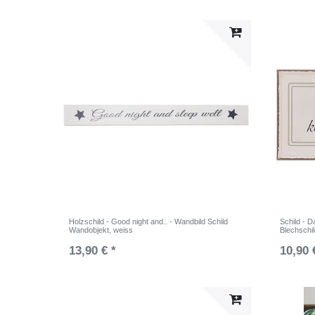
Holzschild - Good night and.. - Wandbild Schild
Schild - D
Wandobjekt, weiss
Blechschi
13,90 € *
10,90 