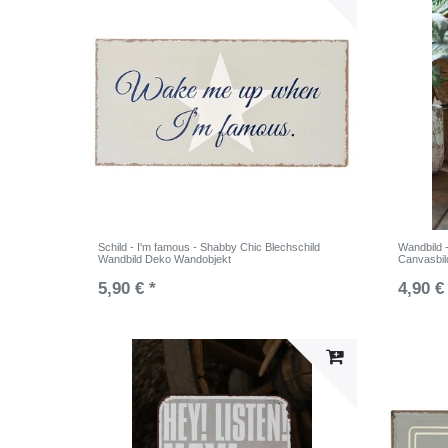
Schild - I'm famous - Shabby Chic Blechschild
Wandbild 
Wandbild Deko Wandobjekt
Canvasbil
5,90 € *
4,90 €