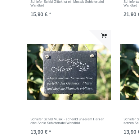
Schiefer Schild Glück ist ein Mosaik Schiefertafel
Schiefertaf
Wandbild
Wandbild
15,90 € *
21,90 
Schiefer Schild Musik - schenkt unserem Herzen
Schiefer S
eine Seele Schiefertafel Wandbild
setzen Sch
13,90 € *
13,90 