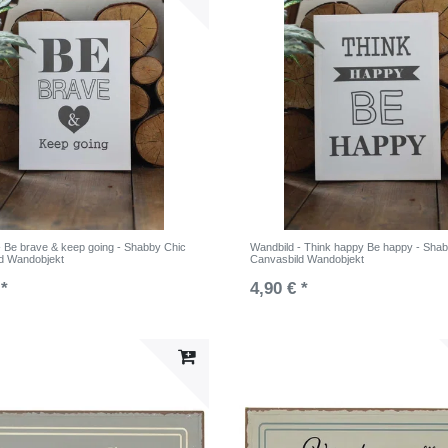
- Be brave & keep going - Shabby Chic
Wandbild - Think happy Be happy - Sha
d Wandobjekt
Canvasbild Wandobjekt
 *
4,90 € *