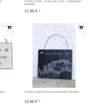
ne"
Schiefer Schild - Ich bin wie ich bin - Schiefertafel
Wandbild
17,90 € *
Deko
Schiefer Schild Salzburg Schiefertafel Wandbild
13,90 € *