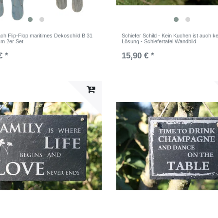
ach Flip-Flop maritimes Dekoschild B 31
Schiefer Schild - Kein Kuchen ist auch k
cm 2er Set
Lösung - Schiefertafel Wandbild
€ *
15,90 € *