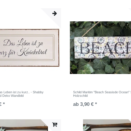
as Leben ist zu kurz.. - Shabby
Schild Maritim "Beach Seasisde Ocean"
ld Deko Wandbild
Holzschild
€ *
ab 3,90 € *