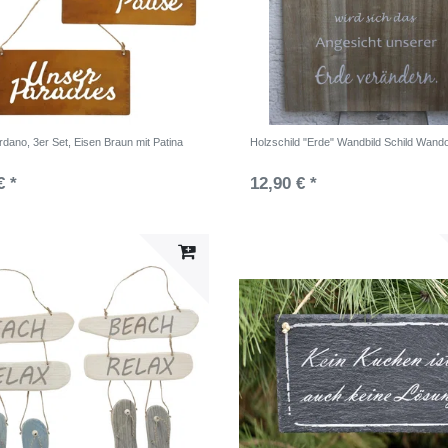
rdano, 3er Set, Eisen Braun mit Patina
Holzschild "Erde" Wandbild Schild Wando
€ *
12,90 € *