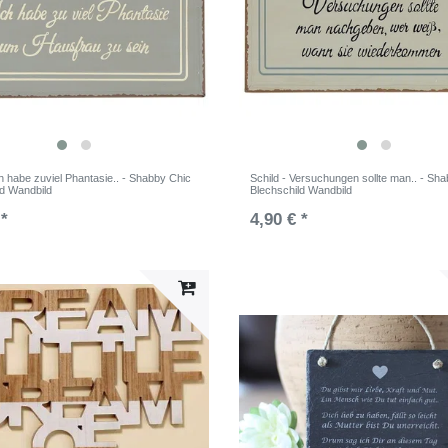
ch habe zuviel Phantasie.. - Shabby Chic
Schild - Versuchungen sollte man.. - Sh
ld Wandbild
Blechschild Wandbild
 *
4,90 € *