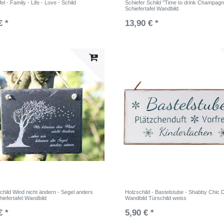
el - Family - Life - Love - Schild
Schiefer Schild "Time to drink Champag
Schiefertafel Wandbild
€ *
13,90 € *
child Wind nicht ändern - Segel anders
Holzschild - Bastelstube - Shabby Chic 
iefertafel Wandbild
Wandbild Türschild weiss
€ *
5,90 € *