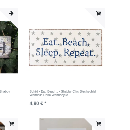
 Shabby
Schild - Eat. Beach.. - Shabby Chic Blechschild
Wandbild Deko Wandobjekt
4,90 € *