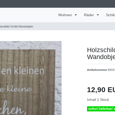
Wohnen
Räder
Schil
Wandbild Schild Wandobjekt
Holzschil
Wandobje
Artikelnummer
B459
12,90 
Inhalt
1
Stück
sofort lieferbar/ 