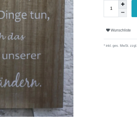
Wunschliste
* inkl. ges. MwSt. zzgl.