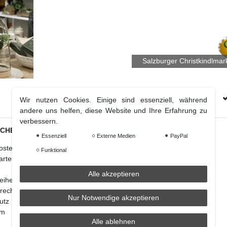
Salzburger Christkindlmar
Kostenloser Versand Ab € 70 (DE & AT)
Wir nutzen Cookies. Einige sind essenziell, während
andere uns helfen, diese Website und Ihre Erfahrung zu
verbessern.
ICHES
Essenziell
Externe Medien
PayPal
Weihnachtsdeko
osten
Christbaumschmuck
Funktional
arten
Christbaumkugel
Figuren Ornamente
Alle akzeptieren
reiheitserklärung
Krampus und Percht
recht
Nur Notwendige akzeptieren
utz
um
Alle ablehnen