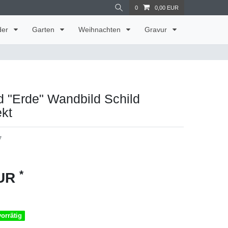
0
0,00 EUR
der
Garten
Weihnachten
Gravur
d "Erde" Wandbild Schild
kt
7
*
EUR
vorrätig