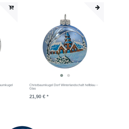
baumkugel
Christbaumkugel Dorf Winterlandschaft hellblau –
Glas
21,90 € *