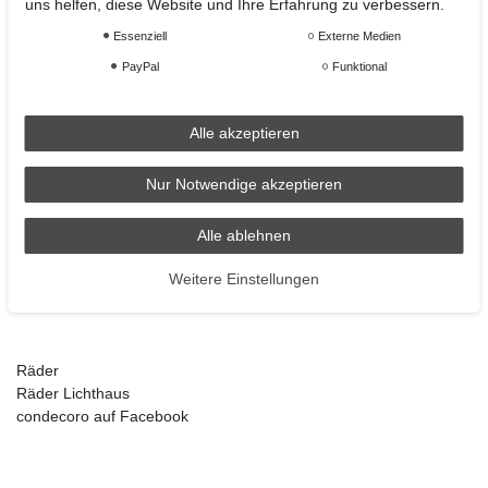
uns helfen, diese Website und Ihre Erfahrung zu verbessern.
Barrierefreiheitserklärung
Essenziell
Externe Medien
Widerrufsrecht
Datenschutz
PayPal
Funktional
Impressum
Kontakt
Alle akzeptieren
Nur Notwendige akzeptieren
Weihnachtsdeko
Christbaumschmuck
Alle ablehnen
Christbaumkugel
Figuren Ornamente
Weitere Einstellungen
Krampus und Percht
Räder
Räder Lichthaus
condecoro auf Facebook