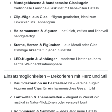
Mundgeblasene & handbemalte Glaskugeln
–
traditionelle Lauscha-Glaskunst mit liebevollen Details
Clip-Vögel aus Glas
– filigran gearbeitet, ideal zum
Einklicken ins Tannengrün
Holzornamente & -figuren
– natürlich, zeitlos und liebevoll
handgefertigt
Sterne, Herzen & Figürchen
– aus Metall oder Glas –
stimmige Akzente für jeden Kunststil
LED-Kugeln & -Anhänger
– moderne Lichter zaubern
sanfte Weihnachtsatmosphäre
Einsatzmöglichkeiten – Dekorieren mit Herz und Stil
Baumdekoration im Bestseller-Stil
– vereine Kugeln,
Figuren und Clips für ein harmonisches Gesamtbild
Farbwelten & Themenwelten
– elegant in Weiß/Gold,
rustikal in Natur-/Holztönen oder verspielt bunt
Kombinieren & Sammeln
– jedes Jahr neue Details