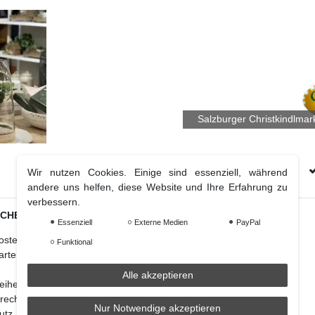
Salzburger Christkindlmar
Kostenloser Versand Ab € 70 (DE & AT)
Wir nutzen Cookies. Einige sind essenziell, während
andere uns helfen, diese Website und Ihre Erfahrung zu
verbessern.
ICHES
Essenziell
Externe Medien
PayPal
Weihnachtsdeko
osten
Christbaumschmuck
Funktional
arten
Christbaumkugel
Figuren Ornamente
Alle akzeptieren
reiheitserklärung
Krampus und Percht
recht
Nur Notwendige akzeptieren
utz