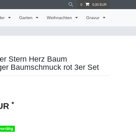
0
0,00 EUR
der
Garten
Weihnachten
Gravur
er Stern Herz Baum
er Baumschmuck rot 3er Set
*
EUR
vorrätig