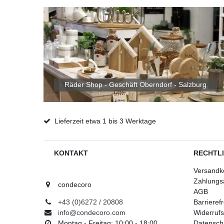
Räder Shop - Geschäft Oberndorf - Salzburg
Lieferzeit etwa 1 bis 3 Werktage
KONTAKT
RECHTL
Versandk
Zahlungs
condecoro
AGB
+43 (0)6272 / 20808
Barrieref
info@condecoro.com
Widerrufs
Montag - Freitag: 10:00 - 18:00
Datensch