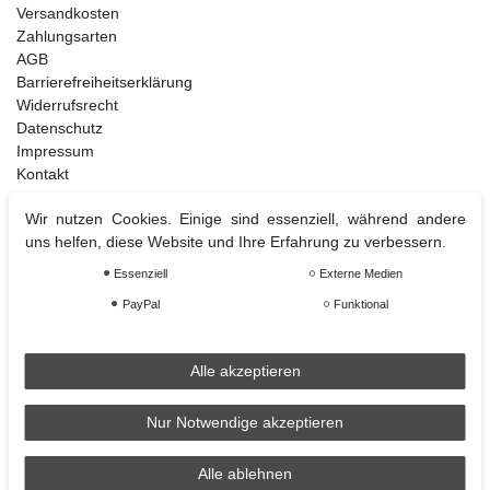
Versandkosten
Zahlungsarten
AGB
Barrierefreiheitserklärung
Widerrufsrecht
Datenschutz
Impressum
Kontakt
Wir nutzen Cookies. Einige sind essenziell, während andere
uns helfen, diese Website und Ihre Erfahrung zu verbessern.
Weihnachtsdeko
Essenziell
Externe Medien
Christbaumschmuck
Christbaumkugel
PayPal
Funktional
Figuren Ornamente
Krampus und Percht
Alle akzeptieren
Nur Notwendige akzeptieren
Räder
Räder Lichthaus
Alle ablehnen
condecoro auf Facebook