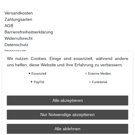
Versandkosten
Zahlungsarten
AGB
Barrierefreiheitserklärung
Widerrufsrecht
Datenschutz
Impressum
Kontakt
Wir nutzen Cookies. Einige sind essenziell, während andere
uns helfen, diese Website und Ihre Erfahrung zu verbessern.
Essenziell
Externe Medien
Weihnachtsdeko
PayPal
Funktional
Christbaumschmuck
Christbaumkugel
Figuren Ornamente
Alle akzeptieren
Krampus und Percht
Nur Notwendige akzeptieren
Alle ablehnen
Räder