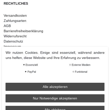
RECHTLICHES
Versandkosten
Zahlungsarten
AGB
Barrierefreiheitserklärung
Widerrufsrecht
Datenschutz
Impressum
Kontakt
Wir nutzen Cookies. Einige sind essenziell, während andere
uns helfen, diese Website und Ihre Erfahrung zu verbessern.
Essenziell
Externe Medien
Weihnachtsdeko
PayPal
Funktional
Christbaumschmuck
Christbaumkugel
Figuren Ornamente
Alle akzeptieren
Krampus und Percht
Nur Notwendige akzeptieren
Alle ablehnen
Räder