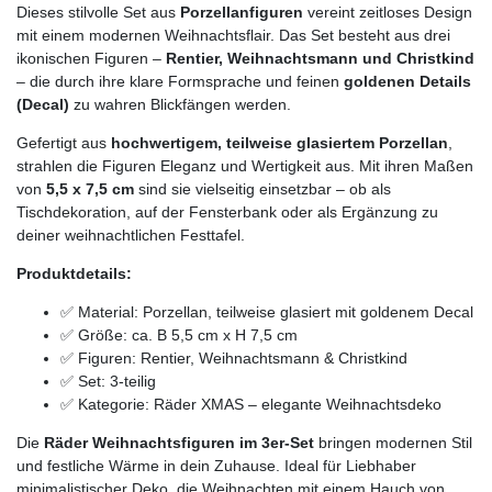
Dieses stilvolle Set aus
Porzellanfiguren
vereint zeitloses Design
mit einem modernen Weihnachtsflair. Das Set besteht aus drei
ikonischen Figuren –
Rentier, Weihnachtsmann und Christkind
– die durch ihre klare Formsprache und feinen
goldenen Details
(Decal)
zu wahren Blickfängen werden.
Gefertigt aus
hochwertigem, teilweise glasiertem Porzellan
,
strahlen die Figuren Eleganz und Wertigkeit aus. Mit ihren Maßen
von
5,5 x 7,5 cm
sind sie vielseitig einsetzbar – ob als
Tischdekoration, auf der Fensterbank oder als Ergänzung zu
deiner weihnachtlichen Festtafel.
Produktdetails:
✅ Material: Porzellan, teilweise glasiert mit goldenem Decal
✅ Größe: ca. B 5,5 cm x H 7,5 cm
✅ Figuren: Rentier, Weihnachtsmann & Christkind
✅ Set: 3-teilig
✅ Kategorie: Räder XMAS – elegante Weihnachtsdeko
Die
Räder Weihnachtsfiguren im 3er-Set
bringen modernen Stil
und festliche Wärme in dein Zuhause. Ideal für Liebhaber
minimalistischer Deko, die Weihnachten mit einem Hauch von