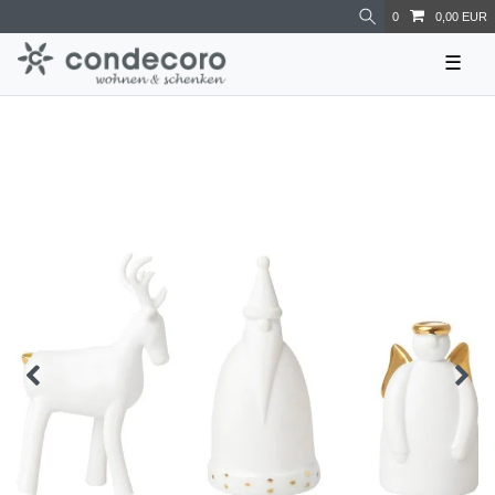
0
0,00 EUR
☰