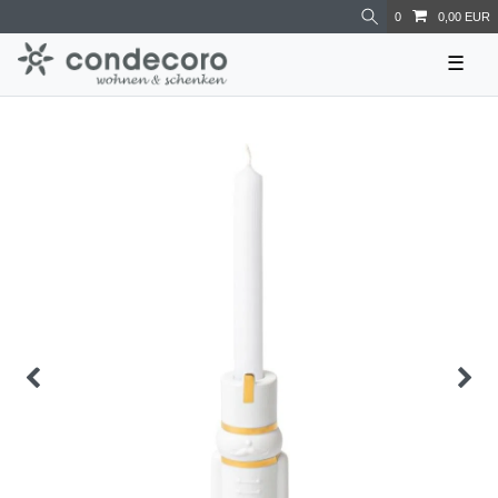
0
0,00 EUR
☰