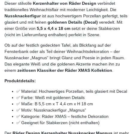
Dieser stilvolle
Kerzenhalter von Räder Design
verbindet
traditionelles Weihnachtsflair mit moderner Leichtigkeit. Die
Nussknackerfigur
ist aus hochwertigem Porzellan gefertigt, teils
glasiert und mit feinen
goldenen Details (Decal)
veredelt. Mit
einer Größe von
5,5 x 4,4 x 18 cm
setzt er deine Stabkerzen
(nicht im Lieferumfang enthalten) perfekt in Szene.
Ob auf der festlich gedeckten Tafel, als Blickfang auf der
Fensterbank oder als Teil deiner Weihnachtsdekoration – der
Nussknacker „Magnus“ bringt Glanz und Poesie in jeden Raum.
Das elegante Weiß und die goldenen Akzente machen ihn zu
einem
zeitlosen Klassiker der Räder XMAS Kollektion
.
Produktdetails:
✅ Material: Hochwertiges Porzellan, teils glasiert mit Decal
✅ Farbe: Weiß mit goldenen Details
✅ Maße: B 5,5 cm x T 4,4 cm x H 18 cm
✅ Motiv: Nussknackerfigur „Magnus“
✅ Kategorie: Räder XMAS – festliche Dekoration
✅ Geeignet für Stabkerzen (nicht enthalten)
Der
Räder Design Kerzenhalter Nussknacker Magnus
ist mehr