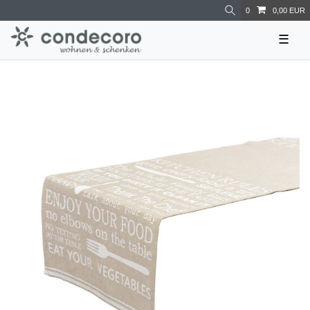
0
0,00 EUR
☰