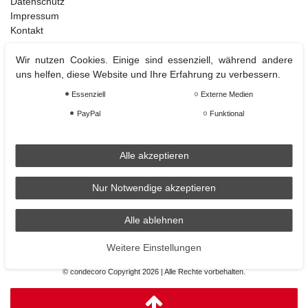
Datenschutz
Impressum
Kontakt
Wir nutzen Cookies. Einige sind essenziell, während andere
uns helfen, diese Website und Ihre Erfahrung zu verbessern.
Weihnachtsdeko
Essenziell
Externe Medien
Christbaumschmuck
Christbaumkugel
PayPal
Funktional
Figuren Ornamente
Krampus und Percht
Alle akzeptieren
Nur Notwendige akzeptieren
Räder
Räder Lichthaus
Alle ablehnen
condecoro auf Facebook
Weitere Einstellungen
© condecoro Copyright 2026 | Alle Rechte vorbehalten.