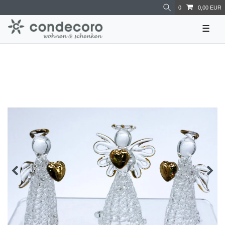
0
0,00 EUR
☰