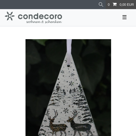
0
0,00 EUR
☰