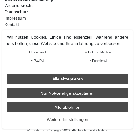
Widerrufsrecht
Datenschutz
Impressum
Kontakt
Wir nutzen Cookies. Einige sind essenziell, während andere
uns helfen, diese Website und Ihre Erfahrung zu verbessern.
Weihnachtsdeko
Essenziell
Externe Medien
Christbaumschmuck
Christbaumkugel
PayPal
Funktional
Figuren Ornamente
Krampus und Percht
Alle akzeptieren
Nur Notwendige akzeptieren
Räder
Räder Lichthaus
Alle ablehnen
condecoro auf Facebook
Weitere Einstellungen
© condecoro Copyright 2026 | Alle Rechte vorbehalten.