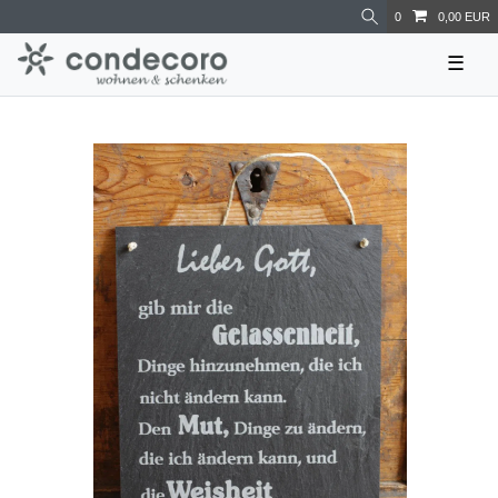
0
0,00 EUR
☰