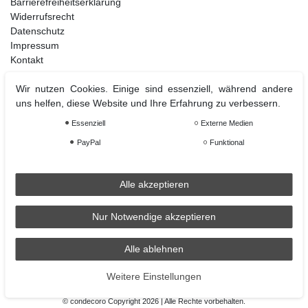
Barrierefreiheitserklärung
Widerrufsrecht
Datenschutz
Impressum
Kontakt
Wir nutzen Cookies. Einige sind essenziell, während andere
uns helfen, diese Website und Ihre Erfahrung zu verbessern.
Weihnachtsdeko
Essenziell
Externe Medien
Christbaumschmuck
Christbaumkugel
PayPal
Funktional
Figuren Ornamente
Krampus und Percht
Alle akzeptieren
Nur Notwendige akzeptieren
Räder
Räder Lichthaus
Alle ablehnen
condecoro auf Facebook
Weitere Einstellungen
© condecoro Copyright 2026 | Alle Rechte vorbehalten.