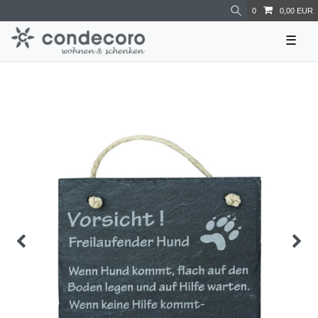
0
0,00 EUR
☰