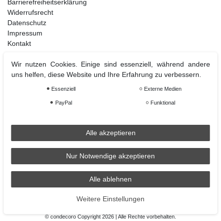
Barrierefreiheitserklärung
Widerrufsrecht
Datenschutz
Impressum
Kontakt
Wir nutzen Cookies. Einige sind essenziell, während andere
uns helfen, diese Website und Ihre Erfahrung zu verbessern.
Weihnachtsdeko
Essenziell
Externe Medien
Christbaumschmuck
Christbaumkugel
PayPal
Funktional
Figuren Ornamente
Krampus und Percht
Alle akzeptieren
Nur Notwendige akzeptieren
Räder
Räder Lichthaus
Alle ablehnen
condecoro auf Facebook
Weitere Einstellungen
© condecoro Copyright 2026 | Alle Rechte vorbehalten.