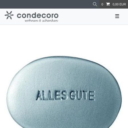
0
0,00 EUR
☰