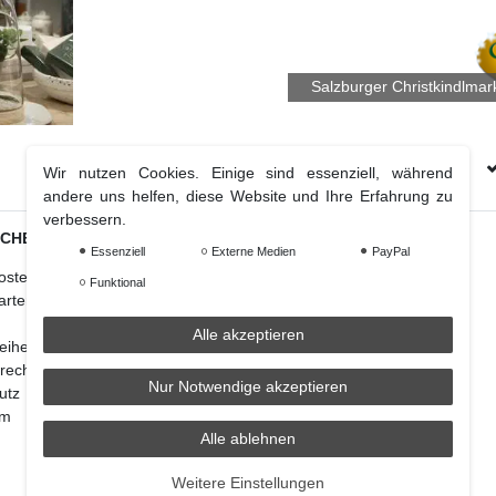
Salzburger Christkindlmar
Kostenloser Versand Ab € 70 (DE & AT)
Wir nutzen Cookies. Einige sind essenziell, während
andere uns helfen, diese Website und Ihre Erfahrung zu
verbessern.
ICHES
Essenziell
Externe Medien
PayPal
Weihnachtsdeko
osten
Christbaumschmuck
Funktional
arten
Christbaumkugel
Figuren Ornamente
Alle akzeptieren
reiheitserklärung
Krampus und Percht
recht
Nur Notwendige akzeptieren
utz
um
Alle ablehnen
Weitere Einstellungen