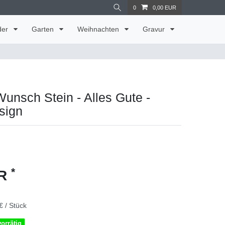
0
0,00 EUR
der
Garten
Weihnachten
Gravur
Wunsch Stein - Alles Gute -
sign
*
UR
€ / Stück
vorrätig