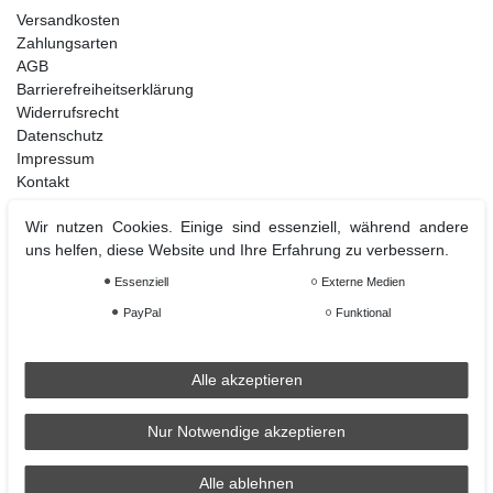
Versandkosten
Zahlungsarten
AGB
Barrierefreiheitserklärung
Widerrufsrecht
Datenschutz
Impressum
Kontakt
Wir nutzen Cookies. Einige sind essenziell, während andere
uns helfen, diese Website und Ihre Erfahrung zu verbessern.
Weihnachtsdeko
Essenziell
Externe Medien
Christbaumschmuck
Christbaumkugel
PayPal
Funktional
Figuren Ornamente
Krampus und Percht
Alle akzeptieren
Nur Notwendige akzeptieren
Räder
Räder Lichthaus
Alle ablehnen
condecoro auf Facebook