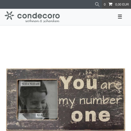
0
0,00 EUR
☰