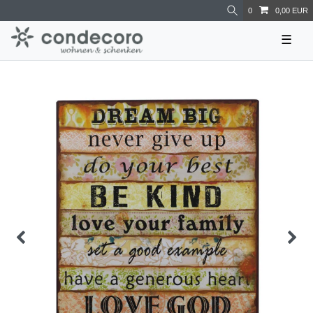
0
0,00 EUR
☰