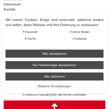
Impressum
Kontakt
Wir nutzen Cookies. Einige sind essenziell, während andere
uns helfen, diese Website und Ihre Erfahrung zu verbessern.
Weihnachtsdeko
Essenziell
Externe Medien
Christbaumschmuck
Christbaumkugel
PayPal
Funktional
Figuren Ornamente
Krampus und Percht
Alle akzeptieren
Nur Notwendige akzeptieren
Räder
Räder Lichthaus
Alle ablehnen
condecoro auf Facebook
Weitere Einstellungen
© condecoro Copyright 2026 | Alle Rechte vorbehalten.