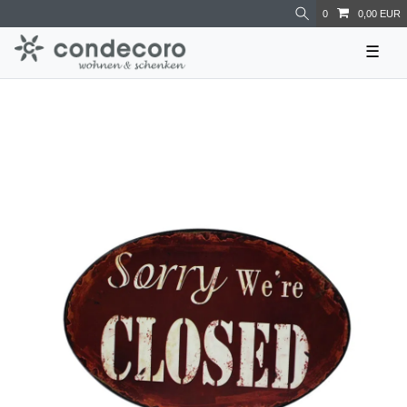
0
0,00 EUR
☰