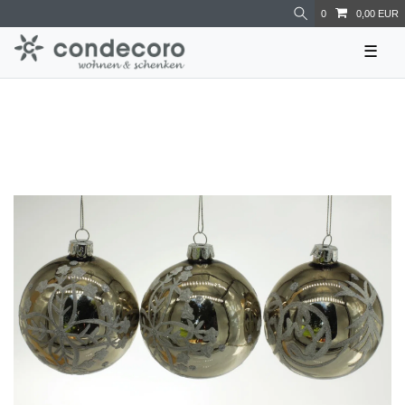
0
0,00 EUR
☰