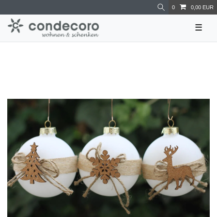
0
0,00 EUR
☰