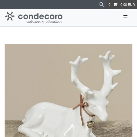
0
0,00 EUR
☰