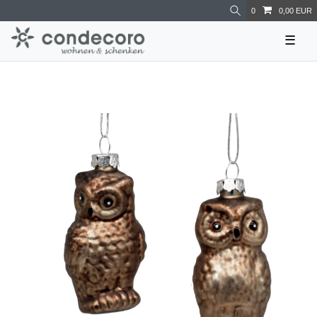
0
0,00 EUR
☰