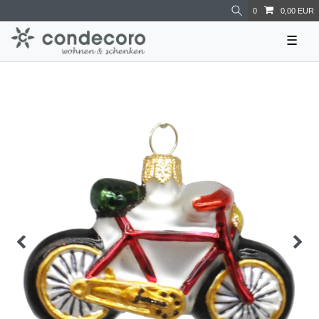
0
0,00 EUR
☰