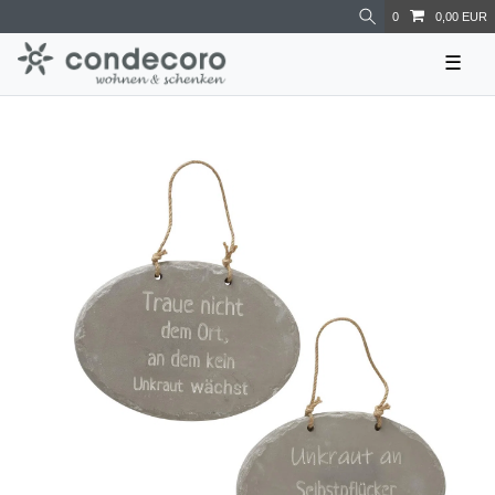
0
0,00 EUR
☰