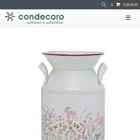
0
0,00 EUR
☰