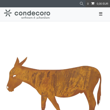
0
0,00 EUR
☰