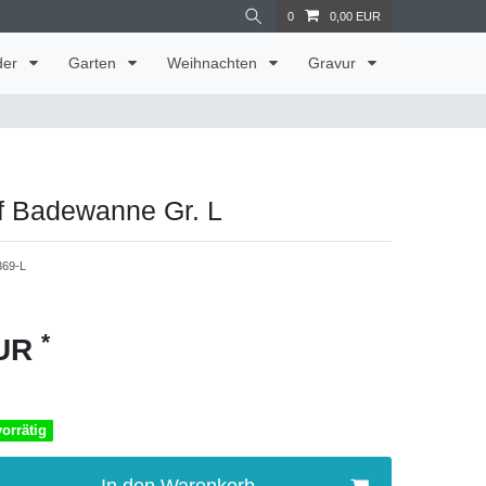
0
0,00 EUR
der
Garten
Weihnachten
Gravur
f Badewanne Gr. L
369-L
*
EUR
vorrätig