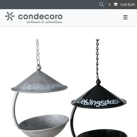
0
0,00 EUR
☰