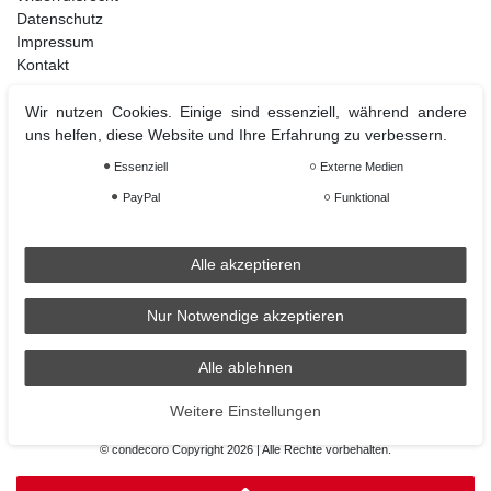
Datenschutz
Impressum
Kontakt
Wir nutzen Cookies. Einige sind essenziell, während andere
uns helfen, diese Website und Ihre Erfahrung zu verbessern.
Weihnachtsdeko
Essenziell
Externe Medien
Christbaumschmuck
Christbaumkugel
PayPal
Funktional
Figuren Ornamente
Krampus und Percht
Alle akzeptieren
Nur Notwendige akzeptieren
Räder
Räder Lichthaus
Alle ablehnen
condecoro auf Facebook
Weitere Einstellungen
© condecoro Copyright 2026 | Alle Rechte vorbehalten.