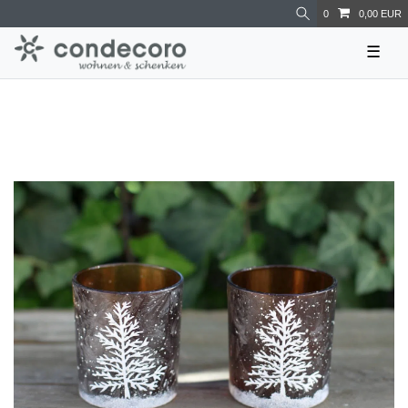
0
0,00 EUR
☰