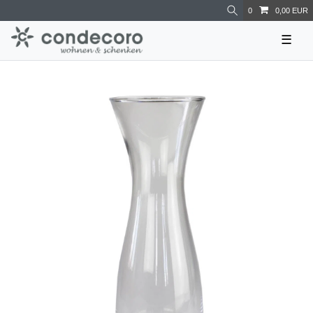
0
0,00 EUR
☰