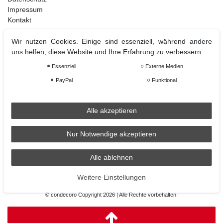
Impressum
Kontakt
Wir nutzen Cookies. Einige sind essenziell, während andere
uns helfen, diese Website und Ihre Erfahrung zu verbessern.
Weihnachtsdeko
Essenziell
Externe Medien
Christbaumschmuck
Christbaumkugel
PayPal
Funktional
Figuren Ornamente
Krampus und Percht
Alle akzeptieren
Nur Notwendige akzeptieren
Räder
Räder Lichthaus
Alle ablehnen
condecoro auf Facebook
Weitere Einstellungen
© condecoro Copyright 2026 | Alle Rechte vorbehalten.