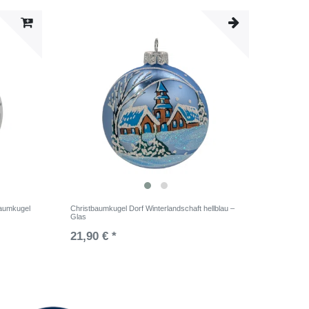
baumkugel
Christbaumkugel Dorf Winterlandschaft hellblau –
Glas
21,90 € *