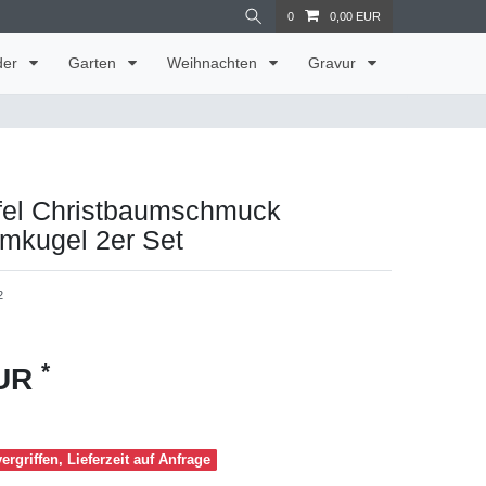
0
0,00 EUR
der
Garten
Weihnachten
Gravur
fel Christbaumschmuck
mkugel 2er Set
2
*
EUR
ergriffen, Lieferzeit auf Anfrage