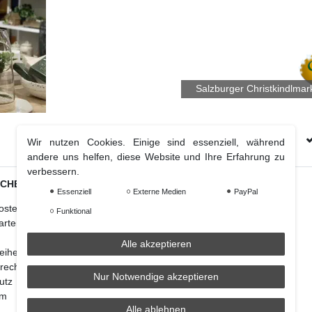
Salzburger Christkindlmar
Kostenloser Versand Ab € 70 (DE & AT)
Wir nutzen Cookies. Einige sind essenziell, während
andere uns helfen, diese Website und Ihre Erfahrung zu
verbessern.
ICHES
Essenziell
Externe Medien
PayPal
Weihnachtsdeko
osten
Christbaumschmuck
Funktional
arten
Christbaumkugel
Figuren Ornamente
Alle akzeptieren
reiheitserklärung
Krampus und Percht
recht
Nur Notwendige akzeptieren
utz
um
Alle ablehnen