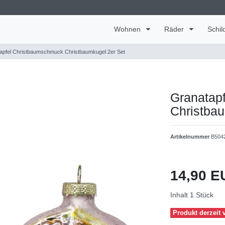
Wohnen
Räder
Schil
apfel Christbaumschmuck Christbaumkugel 2er Set
Granatap
Christbau
Artikelnummer
B504
14,90 
Inhalt
1
Stück
Produkt derzeit v