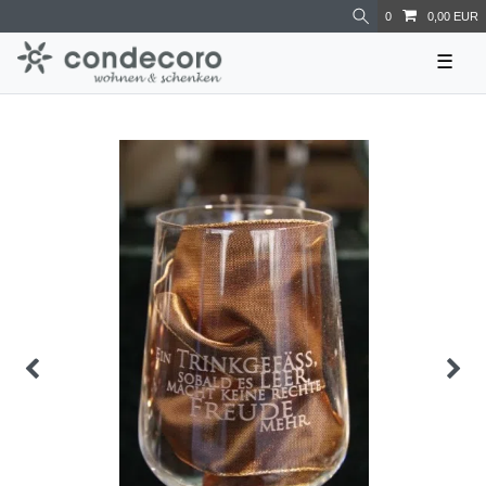
0
0,00 EUR
☰