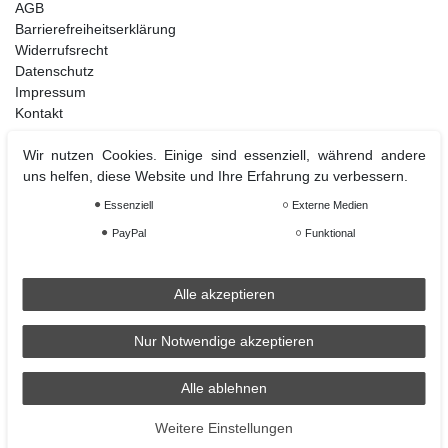
AGB
Barrierefreiheitserklärung
Widerrufsrecht
Datenschutz
Impressum
Kontakt
Wir nutzen Cookies. Einige sind essenziell, während andere
uns helfen, diese Website und Ihre Erfahrung zu verbessern.
Weihnachtsdeko
Essenziell
Externe Medien
Christbaumschmuck
Christbaumkugel
PayPal
Funktional
Figuren Ornamente
Krampus und Percht
Alle akzeptieren
Nur Notwendige akzeptieren
Räder
Räder Lichthaus
Alle ablehnen
condecoro auf Facebook
Weitere Einstellungen