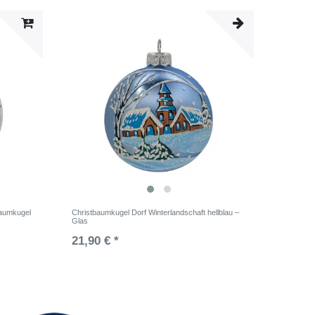
baumkugel
Christbaumkugel Dorf Winterlandschaft hellblau –
Glas
21,90 € *