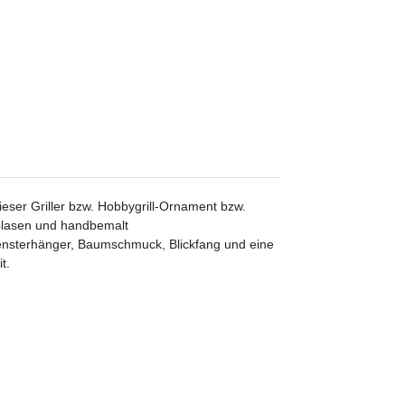
ieser Griller bzw. Hobbygrill-Ornament bzw.
blasen und handbemalt
Fensterhänger, Baumschmuck, Blickfang und eine
it.