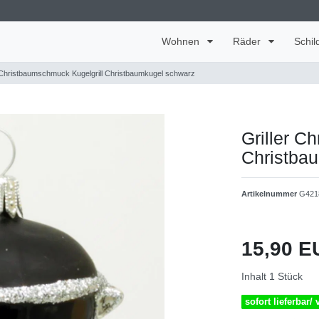
Wohnen
Räder
Schil
r Christbaumschmuck Kugelgrill Christbaumkugel schwarz
Griller C
Christba
Artikelnummer
G421
15,90 
Inhalt
1
Stück
sofort lieferbar/ 