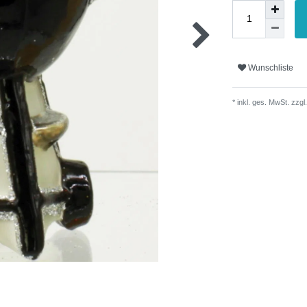
Wunschliste
* inkl. ges. MwSt. zzgl.