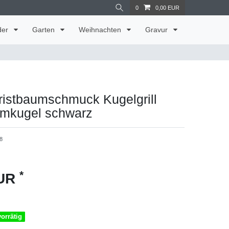
0
0,00 EUR
der
Garten
Weihnachten
Gravur
hristbaumschmuck Kugelgrill
umkugel schwarz
8
*
EUR
vorrätig