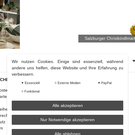
Salzburger Christkindlmar
Kostenloser Versand Ab € 70 (DE & AT)
Wir nutzen Cookies. Einige sind essenziell, während
andere uns helfen, diese Website und Ihre Erfahrung zu
verbessern.
ICHES
Essenziell
Externe Medien
PayPal
Weihnachtsdeko
osten
Christbaumschmuck
Funktional
arten
Christbaumkugel
Figuren Ornamente
Alle akzeptieren
reiheitserklärung
Krampus und Percht
recht
Nur Notwendige akzeptieren
utz
um
Alle ablehnen