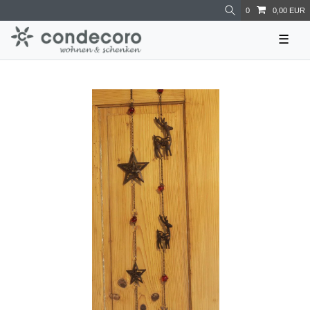
0
0,00 EUR
☰