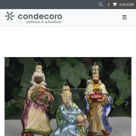
0
0,00 EUR
☰