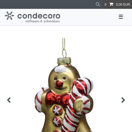
0
0,00 EUR
☰