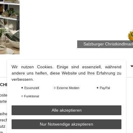
Salzburger Christkindlmar
Kostenloser Versand Ab € 70 (DE & AT)
Wir nutzen Cookies. Einige sind essenziell, während
andere uns helfen, diese Website und Ihre Erfahrung zu
verbessern.
ICHES
Essenziell
Externe Medien
PayPal
Weihnachtsdeko
osten
Christbaumschmuck
Funktional
arten
Christbaumkugel
Figuren Ornamente
Alle akzeptieren
reiheitserklärung
Krampus und Percht
recht
Nur Notwendige akzeptieren
utz
um