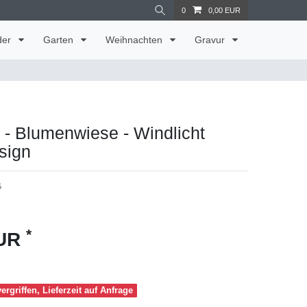
0
0,00 EUR
der
Garten
Weihnachten
Gravur
 - Blumenwiese - Windlicht
sign
5
*
EUR
ergriffen, Lieferzeit auf Anfrage