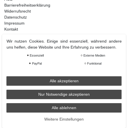
Barrierefreiheitserklärung
Widerrufsrecht
Datenschutz
Impressum
Kontakt
Wir nutzen Cookies. Einige sind essenziell, während andere
uns helfen, diese Website und Ihre Erfahrung zu verbessern.
Weihnachtsdeko
Essenziell
Externe Medien
Christbaumschmuck
Christbaumkugel
PayPal
Funktional
Figuren Ornamente
Krampus und Percht
Alle akzeptieren
Nur Notwendige akzeptieren
Räder
Räder Lichthaus
Alle ablehnen
condecoro auf Facebook
Weitere Einstellungen