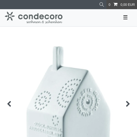
0
0,00 EUR
☰