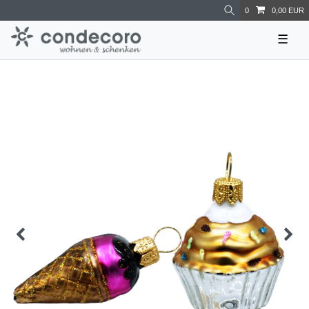
0
0,00 EUR
☰