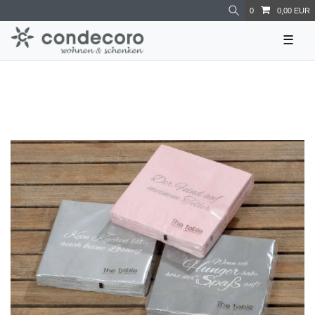
0
0,00 EUR
☰