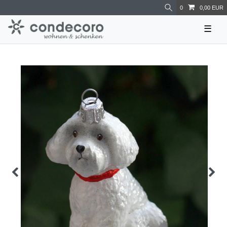
0
0,00 EUR
☰