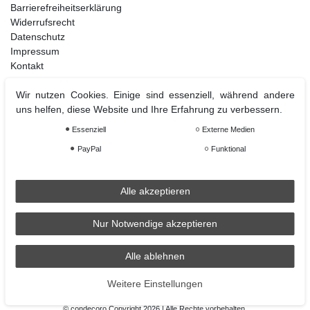
Barrierefreiheitserklärung
Widerrufsrecht
Datenschutz
Impressum
Kontakt
Wir nutzen Cookies. Einige sind essenziell, während andere
uns helfen, diese Website und Ihre Erfahrung zu verbessern.
Weihnachtsdeko
Essenziell
Externe Medien
Christbaumschmuck
Christbaumkugel
PayPal
Funktional
Figuren Ornamente
Krampus und Percht
Alle akzeptieren
Nur Notwendige akzeptieren
Räder
Räder Lichthaus
Alle ablehnen
condecoro auf Facebook
Weitere Einstellungen
© condecoro Copyright 2026 | Alle Rechte vorbehalten.