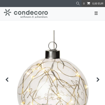
0
0,00 EUR
☰