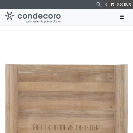
0
0,00 EUR
☰