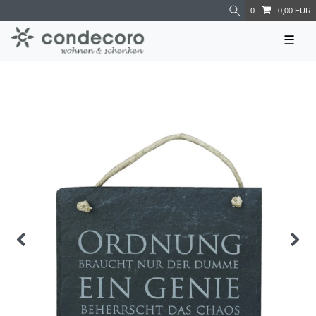
0
0,00 EUR
☰