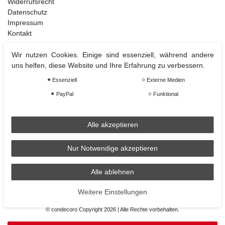
Widerrufsrecht
Datenschutz
Impressum
Kontakt
Wir nutzen Cookies. Einige sind essenziell, während andere
uns helfen, diese Website und Ihre Erfahrung zu verbessern.
Weihnachtsdeko
Essenziell
Externe Medien
Christbaumschmuck
Christbaumkugel
PayPal
Funktional
Figuren Ornamente
Krampus und Percht
Alle akzeptieren
Nur Notwendige akzeptieren
Räder
Räder Lichthaus
Alle ablehnen
condecoro auf Facebook
Weitere Einstellungen
© condecoro Copyright 2026 | Alle Rechte vorbehalten.