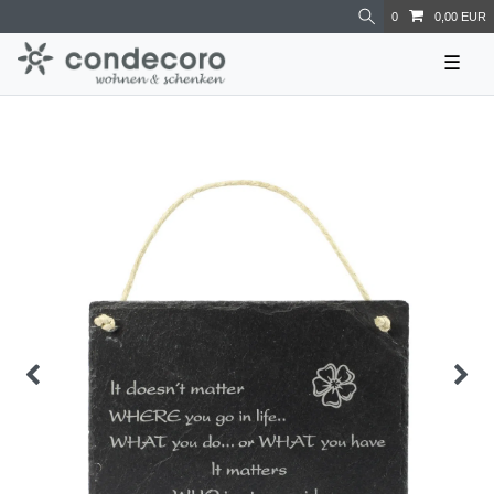
0
0,00 EUR
☰